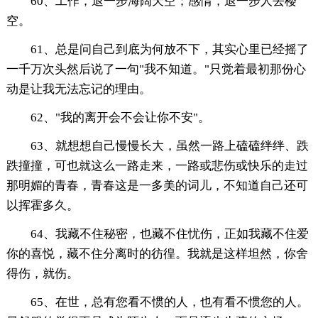
60、工作，退一步海阔天空；感情，退一步人去楼
空。
61、总是问自己到底为何放不下，其实心里已经摇了
一千万次头然后说了一句"我不知道。"只觉着最初那份心
动是让我无法忘记的理由。
62、"我的离开会不会让你不安"。
63、就想想自己慢慢长大，虽然一路上磕磕绊绊、跌
跌撞撞，可也就这么一路走来，一路或悲伤或快乐的走过
那明媚的青春，青春这是一多美的词儿，不知道自己还可
以挥霍多久。
64、我藏不住秘密，也藏不住忧伤，正如我藏不住爱
你的喜悦，藏不住分离时的彷徨。我就是这样坦然，你舍
得伤，就伤。
65、在世，总有您看不惯的人，也有看不惯您的人。