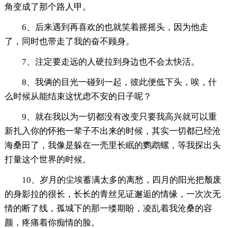
角变成了那个路人甲。
6、后来遇到再喜欢的也就笑着摇摇头，因为他走
了，同时也带走了我的奋不顾身。
7、注定要走远的人硬拉到身边也不会太快活。
8、我俩的目光一碰到一起，彼此便低下头，唉，什
么时候从能结束这忧虑不安的日子呢？
9、就在我以为一切都没有改变只要我高兴就可以重
新扎入你的怀抱一辈子不出来的时候，其实一切都已经沧
海桑田了，我像是躲在一壳里长眠的鹦鹉螺，等我探出头
打量这个世界的时候。
10、岁月的尘埃蓄满太多的离愁，四月的阳光把颓废
的身影拉的很长，长长的青丝见证邂逅的情缘，一次次无
情的断了线，孤城下的那一缕期盼，凌乱着我沧桑的容
颜，疼痛着你痴情的脸。